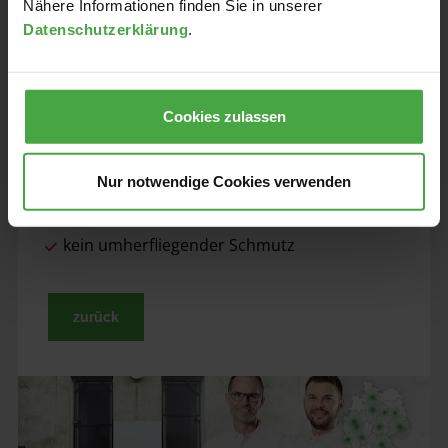
Dachmax:
Nähere Informationen finden Sie in unserer
Datenschutzerklärung
.
Verfahren komplett ohne Hochdruck
in wenigen Stunden erledigt
Cookies zulassen
die preiswerteste Art der Dachreinigung
kein aufrauen der Dachziegel
Nur notwendige Cookies verwenden
keine Gefahr eines Wassereintritts
kein umherfliegender Schmutz
zurück