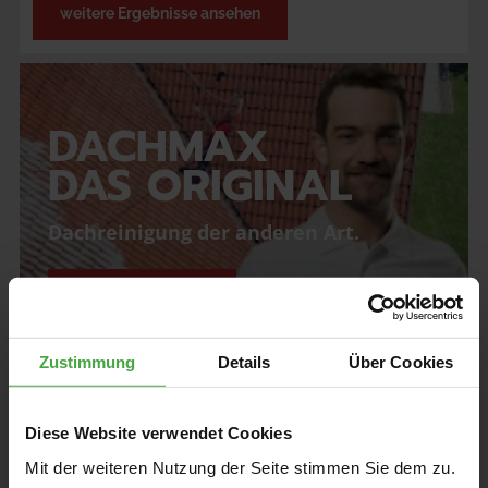
weitere Ergebnisse ansehen
DACHMAX
DAS ORIGINAL
Dachreinigung der anderen Art.
Angebot anfordern
Zustimmung
Details
Über Cookies
Die Vorteile einer 
Diese Website verwendet Cookies
Dachreinigung durch 
Mit der weiteren Nutzung der Seite stimmen Sie dem zu.