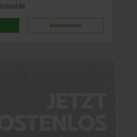
x-nord.de
r
Standortseite
JETZT
OSTENLOS