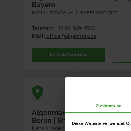
Bayern
Pasteurstraße 23 | 80999 München
Telefon:
 +49 89 88949700
Mail:
office@algenmax.de
Kontaktformular
Zustimmung
Algenmax Fassadenreinigun
Berlin | Brandenburg
Diese Website verwendet C
Kanalstraße 17 | 16727 Velten