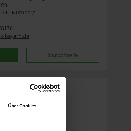
ern
90441 Nürnberg
76176
x-bayern.de
r
Standortseite
Über Cookies
denreinigung
sen
96 Pirna