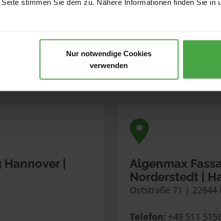
 Seite stimmen Sie dem zu. Nähere Informationen finden Sie in 
Telefon:
 +49 3501 71
Mail:
office@algenma
Nur notwendige Cookies
verwenden
Kontaktformula
Standortseite
Hannover | 
Algenmax Fassa
Norderstedt | 
Oststraße 71 | 22844
Telefon:
 +49 511 515