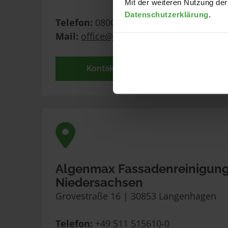
Mit der weiteren Nutzung der
Datenschutzerklärung
.
Telefon:
 0800 1003429
Mail:
office@algenmax.de
Kontaktformular
Algenmax Fassadenreinigung 
Niedersachsen
Grovestraße 16 | 30853 Langenhagen
Telefon:
 +49 511 515610-0