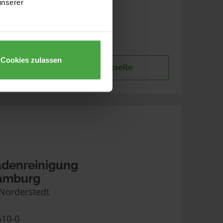
unserer
07182
x-sachsen.de
Cookies zulassen
r
Standortseite
denreinigung
Hamburg
 Norderstedt
610-0