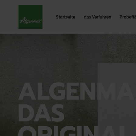
Startseite
das Verfahren
Probefl
ALGENMA
DAS
ORIGINAL.