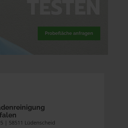
TESTEN
Probefläche anfragen
denreinigung
falen
35 | 58511 Lüdenscheid