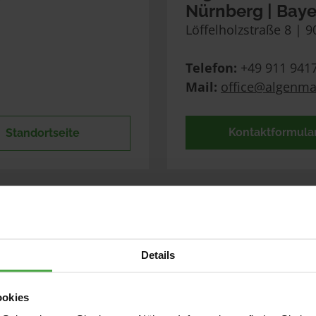
Nürnberg | Bay
Löffelholzstraße 8 | 
Telefon:
 +49 911 941
Mail:
office@algenma
Kontaktformula
Standortseite
Details
g
Algenmax Fassa
Dresden | Sach
ookies
Alt-Neundorf 21 | 017