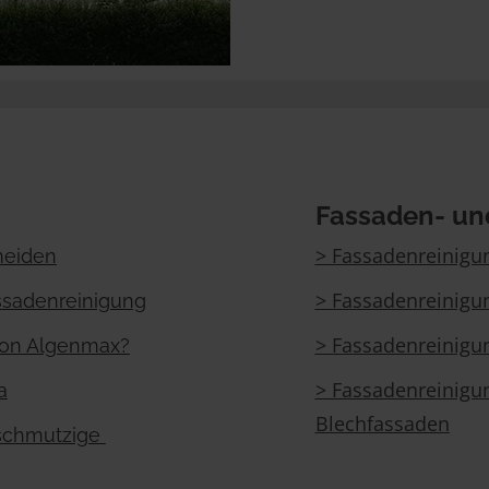
Fassaden- un
> Fassadenreinigun
meiden
> Fassadenreinigu
ssadenreinigung
> Fassadenreinigu
von Algenmax?
> Fassadenreinigu
a
Blechfassaden
schmutzige 